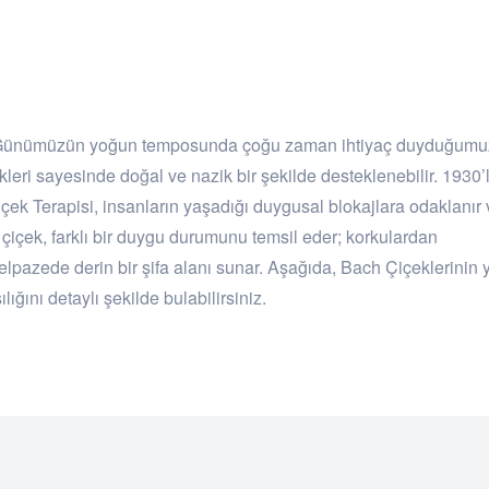
k… Günümüzün yoğun temposunda çoğu zaman ihtiyaç duyduğumu
eri sayesinde doğal ve nazik bir şekilde desteklenebilir. 1930’
içek Terapisi, insanların yaşadığı duygusal blokajlara odaklanır
çiçek, farklı bir duygu durumunu temsil eder; korkulardan
yelpazede derin bir şifa alanı sunar. Aşağıda, Bach Çiçeklerinin 
ğını detaylı şekilde bulabilirsiniz.